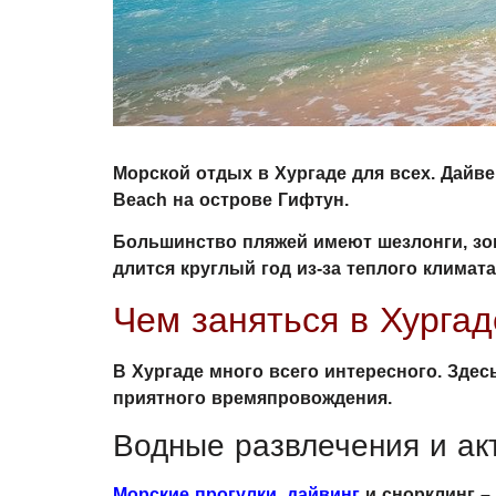
Морской отдых в Хургаде для всех. Дайв
Beach на острове Гифтун.
Большинство пляжей имеют шезлонги, зон
длится круглый год из-за теплого климата
Чем заняться в Хурга
В Хургаде много всего интересного. Здес
приятного времяпровождения.
Водные развлечения и ак
Морские прогулки
,
дайвинг
и снорклинг – 