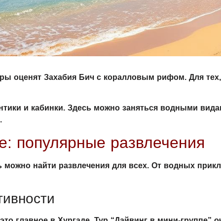
еры оценят Захабия Бич с коралловым рифом. Для тех,
тики и кабинки. Здесь можно заняться водными вида
.
де: популярные развлечения
ь можно найти развлечения для всех. От водных прикл
тивности
это главное в Хургаде. Тур “Дайвинг в мини-группе” о