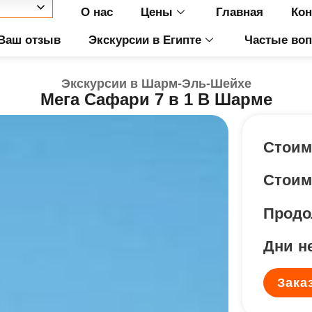
О нас
Цены
Главная
Кон
Ваш отзыв
Экскурсии в Египте
Частые во
Экскурсии в Шарм-Эль-Шейхе
Мега Сафари 7 в 1 В Шарме
Стоим
Стоимо
Продо
Дни н
Зака