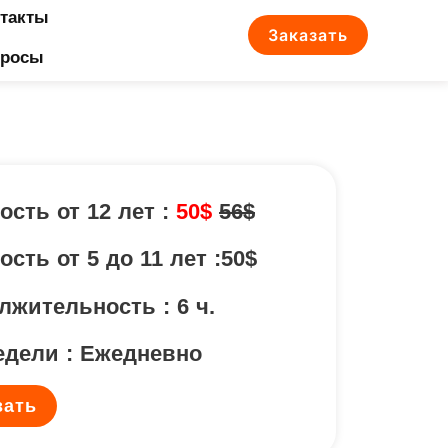
такты
Заказать
просы
ость от 12 лет :
50$
56$
сть от 5 до 11 лет :50$
лжительность : 6 ч.
едели : Ежедневно
зать