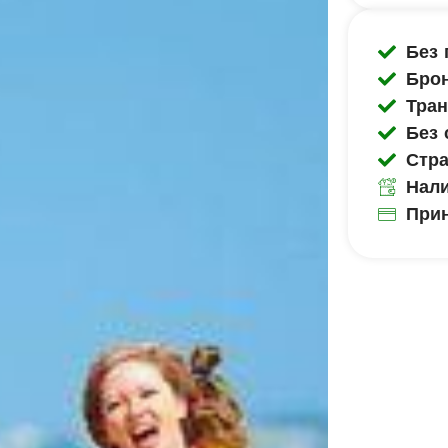
Без 
Брон
Тран
Без 
Стра
Нали
Прин