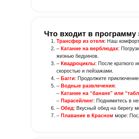
Что входит в программу 
Трансфер из отеля
: Наш комфорт
–
Катание на верблюдах
: Погруз
жизнью бедуинов.
–
Квадроциклы
: После краткого 
скоростью и пейзажами.
–
Багги
: Продолжите приключение
–
Водные развлечения
:
–
Катание на “банане” или “табл
–
Парасейлинг
: Поднимитесь в н
–
Обед
: Вкусный обед на берегу 
–
Плавание в Красном
море: Посл